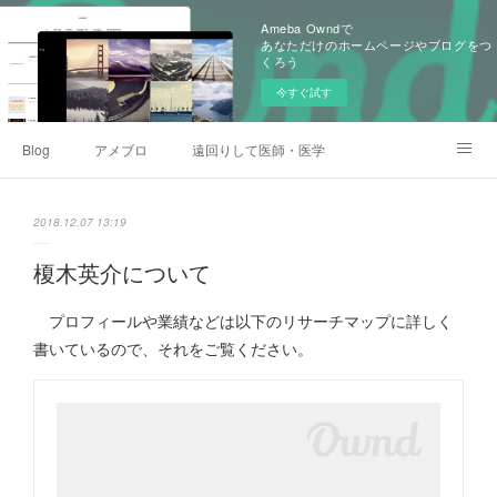
Ameba Owndで
あなただけのホームページやブログをつ
くろう
今すぐ試す
Blog
アメブロ
遠回りして医師・医学生になった人のコミュニティ
プロフィール、業績
一般社団法人科学・政策と社会研究室(カセイケン)
Instagram
2018.12.07 13:19
榎木英介について
プロフィールや業績などは以下のリサーチマップに詳しく
書いているので、それをご覧ください。