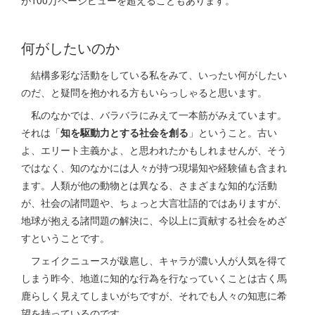
が100万ページビューを超えることもあります。
何がしたいのか
結構多彩な活動をしている私をみて、いったい何がしたい
のだ、と疑問を抱かれる方もいらっしゃると思います。
私のなかでは、バラバラにみえて一本筋がみえています。
それは「
知を駆動力とする社会を創る
」ということ。古い
よ、エリート主義かよ、と思われたかもしれませんが、そう
ではなく、知のなかには人々が持つ現場知や経験値も含まれ
ます。人類が他の動物とは異なる、さまざまな知的な活動
が、社会の諸問題や、ちょっと大言壮語的ではありますが、
地球が抱える諸問題の解決に、今以上に貢献する社会をめざ
すということです。
フェイクニュースが跋扈し、キャラが濃い人が人気を得て
しまう昨今、地道に知的な行為を行なっていくことは古く馬
鹿らしく見えてしまいがちですが、それでも人々の知恵に希
望を持っているのです。