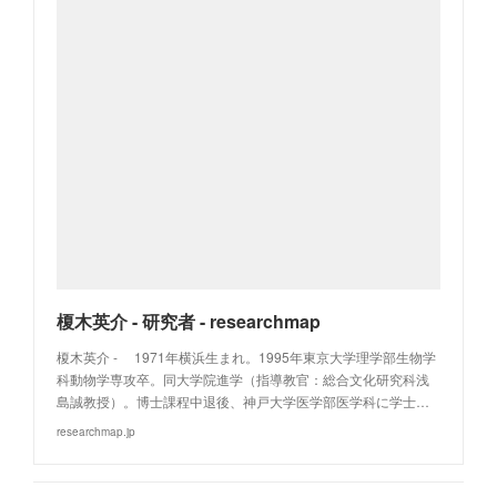
榎木英介 - 研究者 - researchmap
榎木英介 - 1971年横浜生まれ。1995年東京大学理学部生物学
科動物学専攻卒。同大学院進学（指導教官：総合文化研究科浅
島誠教授）。博士課程中退後、神戸大学医学部医学科に学士…
researchmap.jp