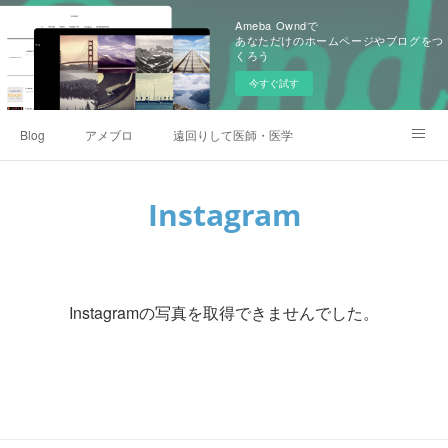
Ameba Owndで
あなただけのホームページやブログをつ
くろう
今すぐ試す
Blog
アメブロ
遠回りして医師・医学生になった人のコミュニティ
プロフィール、業績
一般社団法人科学・政策と社会研究室(カセイケン)
Instagram
Instagram
Instagramの写真を取得できませんでした。