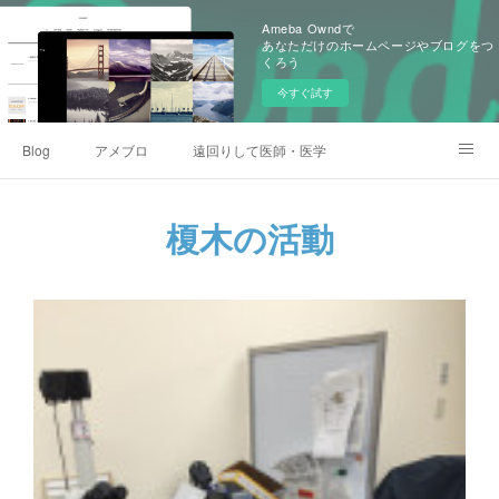
Ameba Owndで
あなただけのホームページやブログをつ
くろう
今すぐ試す
Blog
アメブロ
遠回りして医師・医学生になった人のコミュニティ
プロフィール、業績
一般社団法人科学・政策と社会研究室(カセイケン)
Instagram
榎木の活動