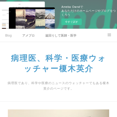
Ameba Owndで
あなただけのホームページやブログをつ
くろう
今すぐ試す
Blog
アメブロ
遠回りして医師・医学生になった人のコミュニティ
プロフィール、業績
一般社団法人科学・政策と社会研究室(カセイケン)
Instagram
病理医、科学・医療ウォ
ッチャー榎木英介
病理医であり、科学や医療のニュースのウォッチャーでもある榎木
英介のページです。